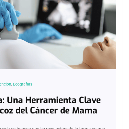
ención
,
Ecografias
a: Una Herramienta Clave
ecoz del Cáncer de Mama
nzada de imagen que ha revolucionado la forma en que