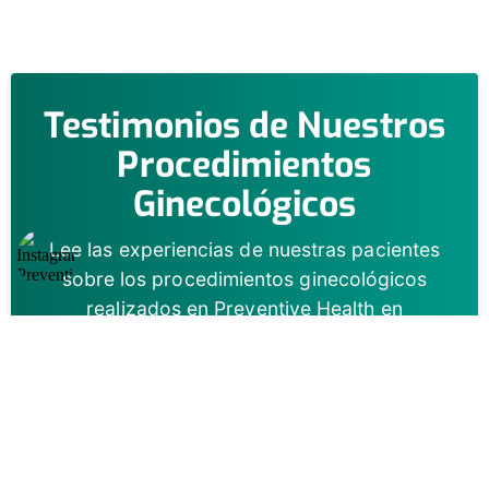
Testimonios de Nuestros
Procedimientos
Ginecológicos
Lee las experiencias de nuestras pacientes
sobre los procedimientos ginecológicos
realizados en Preventive Health en
Providencia.
4.9/5 en Google
·
1,400 reseñas verificadas
·
Clínica en