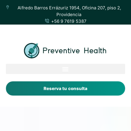
preventivehealth.cl
Alfredo Barros Errázuriz 1954, Oficina 207, piso 2,
Providencia
+56 9 7619 5387
Reserva tu consulta